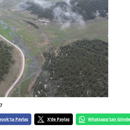
7
book'ta Paylaş
X'de Paylaş
Whatsapp'tan Gönde