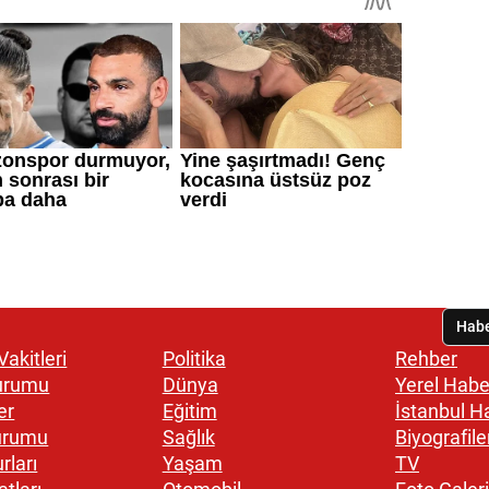
akitleri
Politika
Rehber
urumu
Dünya
Yerel Habe
er
Eğitim
İstanbul H
urumu
Sağlık
Biyografile
rları
Yaşam
TV