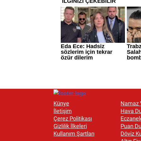
Künye
Namaz V
İletişim
Hava D
Çerez Politikası
Eczanel
Gizlilik İlkeleri
Puan D
Kullanım Şartları
Döviz Ku