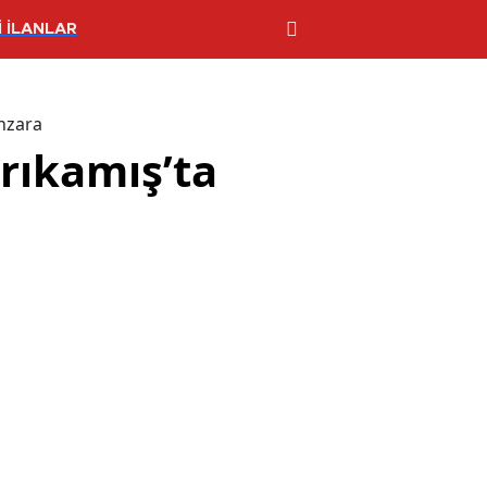
 İLANLAR
anzara
arıkamış’ta