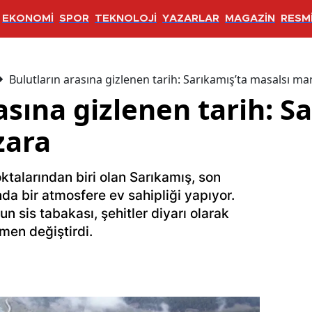
EKONOMİ
SPOR
TEKNOLOJİ
YAZARLAR
MAGAZİN
RESMİ
Bulutların arasına gizlenen tarih: Sarıkamış’ta masalsı m
asına gizlenen tarih: S
zara
talarından biri olan Sarıkamış, son
nda bir atmosfere ev sahipliği yapıyor.
un sis tabakası, şehitler diyarı olarak
men değiştirdi.