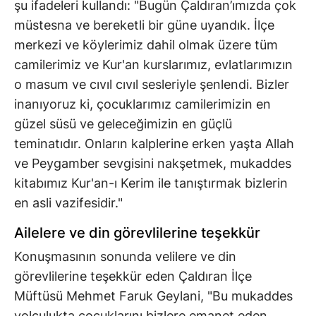
şu ifadeleri kullandı: "Bugün Çaldıran’ımızda çok
müstesna ve bereketli bir güne uyandık. İlçe
merkezi ve köylerimiz dahil olmak üzere tüm
camilerimiz ve Kur'an kurslarımız, evlatlarımızın
o masum ve cıvıl cıvıl sesleriyle şenlendi. Bizler
inanıyoruz ki, çocuklarımız camilerimizin en
güzel süsü ve geleceğimizin en güçlü
teminatıdır. Onların kalplerine erken yaşta Allah
ve Peygamber sevgisini nakşetmek, mukaddes
kitabımız Kur'an-ı Kerim ile tanıştırmak bizlerin
en asli vazifesidir."
Ailelere ve din görevlilerine teşekkür
Konuşmasının sonunda velilere ve din
görevlilerine teşekkür eden Çaldıran İlçe
Müftüsü Mehmet Faruk Geylani, "Bu mukaddes
yolculukta çocuklarını bizlere emanet eden,