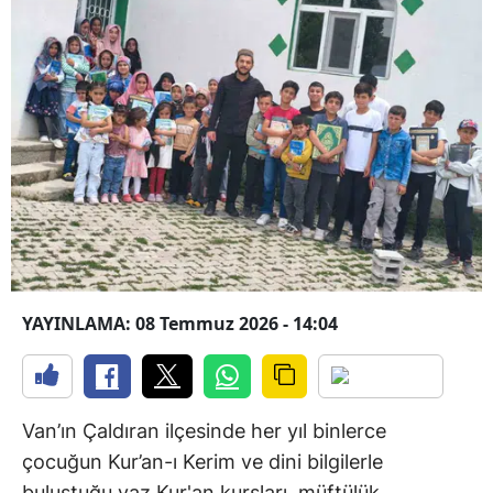
YAYINLAMA: 08 Temmuz 2026 - 14:04
Van’ın Çaldıran ilçesinde her yıl binlerce
çocuğun Kur’an-ı Kerim ve dini bilgilerle
buluştuğu yaz Kur'an kursları, müftülük