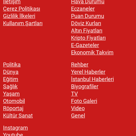
İletişim
Hava Durumu
Çerez Politikası
Eczaneler
Gizlilik İlkeleri
Puan Durumu
Kullanım Şartları
Döviz Kurları
Altın Fiyatları
Kripto Fiyatları
E-Gazeteler
Ekonomik Takvim
Politika
Rehber
Dünya
Yerel Haberler
Eğitim
İstanbul Haberleri
Sağlık
Biyografiler
Yaşam
TV
Otomobil
Foto Galeri
Röportaj
Video
Kültür Sanat
Genel
Instagram
Youtube