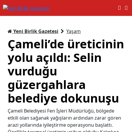
Yeni Birlik Gazetesi
Yaşam
Çameli’de üreticinin
yolu açıldı: Selin
vurduğu
güzergahlara
belediye dokunuşu
Çameli Belediyesi Fen İşleri Müdürlüğü, bölgede
etkili olan sağanak yağışların ardından zarar gören
arazi yollarında iyileştirme operasyonu başlattı.
Özellikle tarımsal üretimin yoğun olduğu Kalınkoz