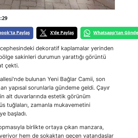
:29
book'ta Paylaş
X'de Paylaş
Whatsapp'tan Gönde
 cephesindeki dekoratif kaplamalar yerinden
 bölge sakinleri durumun yarattığı görüntü
at çekti.
allesi'nde bulunan Yeni Bağlar Camii, son
an yapısal sorunlarla gündeme geldi. Çayır
in alt duvarlarında estetik görünüm
süs tuğlaları, zamanla mukavemetini
e başladı.
opmasıyla birlikte ortaya çıkan manzara,
k veriyor hem de sokaktan geçen vatandaşlar