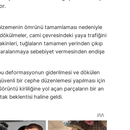
or.
 malzemenin ömrünü tamamlaması nedeniyle
 dökülmeler, cami çevresindeki yaya trafiğini
akinleri, tuğlaların tamamen yerinden çıkıp
r yaralanmaya sebebiyet vermesinden endişe
 bu deformasyonun giderilmesi ve dökülen
üvenli bir cephe düzenlemesi yapılması için
Görüntü kirliliğine yol açan parçaların bir an
ak beklentisi haline geldi.