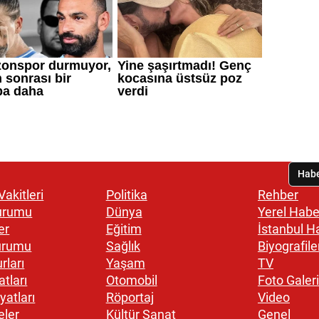
akitleri
Politika
Rehber
urumu
Dünya
Yerel Habe
er
Eğitim
İstanbul H
urumu
Sağlık
Biyografile
rları
Yaşam
TV
atları
Otomobil
Foto Galeri
yatları
Röportaj
Video
eler
Kültür Sanat
Genel