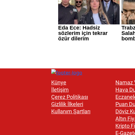
Künye
Namaz V
İletişim
Hava D
Çerez Politikası
Eczanel
Gizlilik İlkeleri
Puan D
Kullanım Şartları
Döviz Ku
Altın Fiy
Kripto Fi
E-Gazet