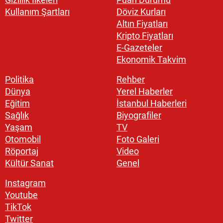
Kullanım Şartları
Döviz Kurları
Altın Fiyatları
Kripto Fiyatları
E-Gazeteler
Ekonomik Takvim
Politika
Rehber
Dünya
Yerel Haberler
Eğitim
İstanbul Haberleri
Sağlık
Biyografiler
Yaşam
TV
Otomobil
Foto Galeri
Röportaj
Video
Kültür Sanat
Genel
Instagram
Youtube
TikTok
Twitter