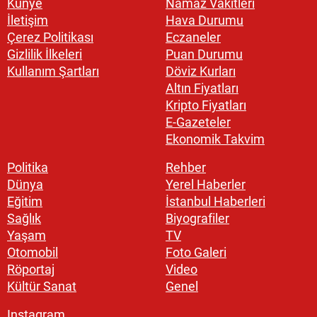
Künye
Namaz Vakitleri
İletişim
Hava Durumu
Çerez Politikası
Eczaneler
Gizlilik İlkeleri
Puan Durumu
Kullanım Şartları
Döviz Kurları
Altın Fiyatları
Kripto Fiyatları
E-Gazeteler
Ekonomik Takvim
Politika
Rehber
Dünya
Yerel Haberler
Eğitim
İstanbul Haberleri
Sağlık
Biyografiler
Yaşam
TV
Otomobil
Foto Galeri
Röportaj
Video
Kültür Sanat
Genel
Instagram