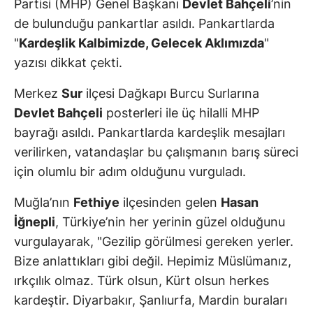
Partisi (MHP) Genel Başkanı
Devlet Bahçeli
’nin
de bulunduğu pankartlar asıldı. Pankartlarda
"
Kardeşlik Kalbimizde, Gelecek Aklımızda
"
yazısı dikkat çekti.
Merkez
Sur
ilçesi Dağkapı Burcu Surlarına
Devlet Bahçeli
posterleri ile üç hilalli MHP
bayrağı asıldı. Pankartlarda kardeşlik mesajları
verilirken, vatandaşlar bu çalışmanın barış süreci
için olumlu bir adım olduğunu vurguladı.
Muğla’nın
Fethiye
ilçesinden gelen
Hasan
İğnepli
, Türkiye’nin her yerinin güzel olduğunu
vurgulayarak, "Gezilip görülmesi gereken yerler.
Bize anlattıkları gibi değil. Hepimiz Müslümanız,
ırkçılık olmaz. Türk olsun, Kürt olsun herkes
kardeştir. Diyarbakır, Şanlıurfa, Mardin buraları