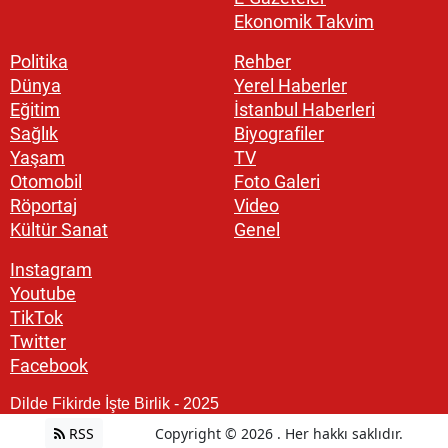
Ekonomik Takvim
Politika
Rehber
Dünya
Yerel Haberler
Eğitim
İstanbul Haberleri
Sağlık
Biyografiler
Yaşam
TV
Otomobil
Foto Galeri
Röportaj
Video
Kültür Sanat
Genel
Instagram
Youtube
TikTok
Twitter
Facebook
Dilde Fikirde İşte Birlik - 2025
RSS
Copyright © 2026 . Her hakkı saklıdır.