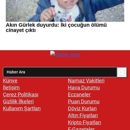
Künye
Namaz Vakitleri
İletişim
Hava Durumu
Çerez Politikası
Eczaneler
Gizlilik İlkeleri
Puan Durumu
Kullanım Şartları
Döviz Kurları
Altın Fiyatları
Kripto Fiyatları
E-Gazeteler