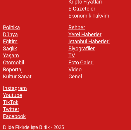
Kripto Fiyatları
E-Gazeteler
Ekonomik Takvim
Politika
Rehber
Dünya
Yerel Haberler
Eğitim
İstanbul Haberleri
Sağlık
Biyografiler
Yaşam
TV
Otomobil
Foto Galeri
Röportaj
Video
Kültür Sanat
Genel
Instagram
Youtube
TikTok
Twitter
Facebook
Dilde Fikirde İşte Birlik - 2025