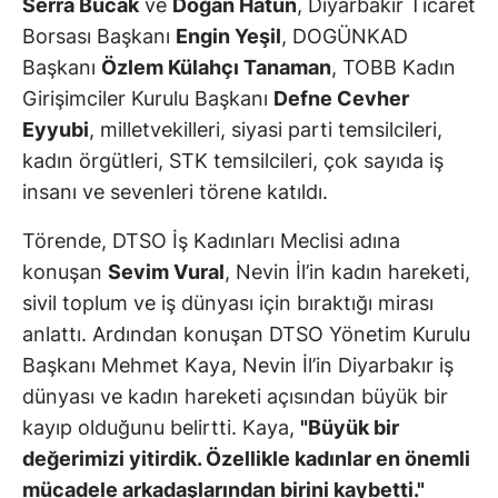
Serra Bucak
ve
Doğan Hatun
, Diyarbakır Ticaret
Borsası Başkanı
Engin Yeşil
, DOGÜNKAD
Başkanı
Özlem Külahçı Tanaman
, TOBB Kadın
Girişimciler Kurulu Başkanı
Defne Cevher
Eyyubi
, milletvekilleri, siyasi parti temsilcileri,
kadın örgütleri, STK temsilcileri, çok sayıda iş
insanı ve sevenleri törene katıldı.
Törende, DTSO İş Kadınları Meclisi adına
konuşan
Sevim Vural
, Nevin İl’in kadın hareketi,
sivil toplum ve iş dünyası için bıraktığı mirası
anlattı. Ardından konuşan DTSO Yönetim Kurulu
Başkanı Mehmet Kaya, Nevin İl’in Diyarbakır iş
dünyası ve kadın hareketi açısından büyük bir
kayıp olduğunu belirtti. Kaya,
"Büyük bir
değerimizi yitirdik. Özellikle kadınlar en önemli
mücadele arkadaşlarından birini kaybetti."