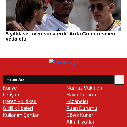
Künye
Namaz Vakitleri
İletişim
Hava Durumu
Çerez Politikası
Eczaneler
Gizlilik İlkeleri
Puan Durumu
Kullanım Şartları
Döviz Kurları
Altın Fiyatları