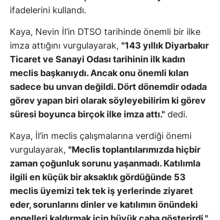
ifadelerini kullandı.
Kaya, Nevin İl’in DTSO tarihinde önemli bir ilke
imza attığını vurgulayarak,
"143 yıllık Diyarbakır
Ticaret ve Sanayi Odası tarihinin ilk kadın
meclis başkanıydı. Ancak onu önemli kılan
sadece bu unvan değildi. Dört dönemdir odada
görev yapan biri olarak söyleyebilirim ki görev
süresi boyunca birçok ilke imza attı."
dedi.
Kaya, İl’in meclis çalışmalarına verdiği önemi
vurgulayarak,
"Meclis toplantılarımızda hiçbir
zaman çoğunluk sorunu yaşanmadı. Katılımla
ilgili en küçük bir aksaklık gördüğünde 53
meclis üyemizi tek tek iş yerlerinde ziyaret
eder, sorunlarını dinler ve katılımın önündeki
engelleri kaldırmak için büyük çaba gösterirdi."