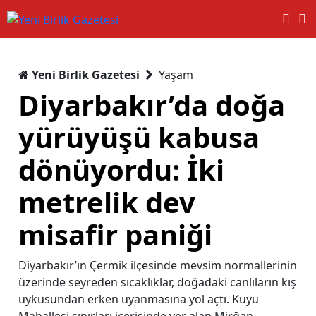
Yeni Birlik Gazetesi
Yaşam
Diyarbakır’da doğa
yürüyüşü kabusa
dönüyordu: İki
metrelik dev
misafir paniği
Diyarbakır’ın Çermik ilçesinde mevsim normallerinin
üzerinde seyreden sıcaklıklar, doğadaki canlıların kış
uykusundan erken uyanmasına yol açtı. Kuyu
Mahallesi sınırları içerisinde yer alan Mirğan