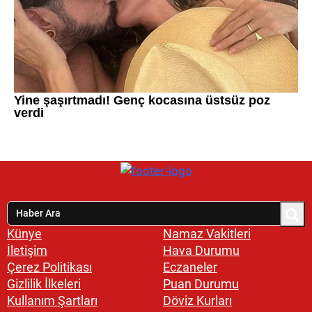
Künye
Namaz Vakitleri
İletişim
Hava Durumu
Çerez Politikası
Eczaneler
Gizlilik İlkeleri
Puan Durumu
Kullanım Şartları
Döviz Kurları