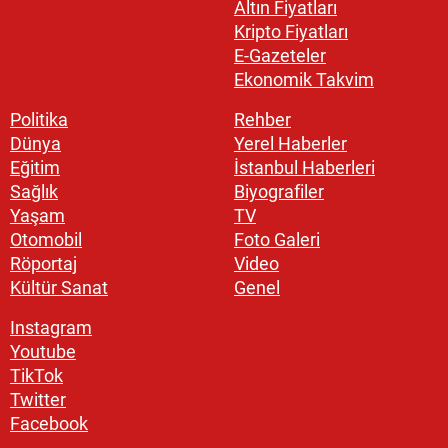
Altın Fiyatları
Kripto Fiyatları
E-Gazeteler
Ekonomik Takvim
Politika
Rehber
Dünya
Yerel Haberler
Eğitim
İstanbul Haberleri
Sağlık
Biyografiler
Yaşam
TV
Otomobil
Foto Galeri
Röportaj
Video
Kültür Sanat
Genel
Instagram
Youtube
TikTok
Twitter
Facebook