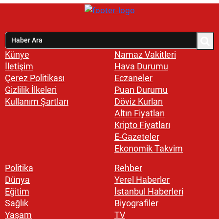
Künye
Namaz Vakitleri
İletişim
Hava Durumu
Çerez Politikası
Eczaneler
Gizlilik İlkeleri
Puan Durumu
Kullanım Şartları
Döviz Kurları
Altın Fiyatları
Kripto Fiyatları
E-Gazeteler
Ekonomik Takvim
Politika
Rehber
Dünya
Yerel Haberler
Eğitim
İstanbul Haberleri
Sağlık
Biyografiler
Yaşam
TV