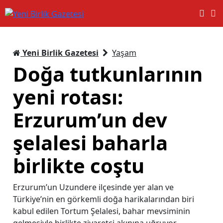
Yeni Birlik Gazetesi
Yaşam
Doğa tutkunlarının
yeni rotası:
Erzurum’un dev
şelalesi baharla
birlikte coştu
Erzurum’un Uzundere ilçesinde yer alan ve
Türkiye’nin en görkemli doğa harikalarından biri
kabul edilen Tortum Şelalesi, bahar mevsiminin
gelmesiyle birlikte ziyaretçi akınına uğruyor.