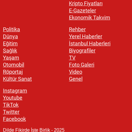
Kripto Fiyatları
E-Gazeteler
Ekonomik Takvim
Politika
Rehber
Dünya
Yerel Haberler
Eğitim
İstanbul Haberleri
Sağlık
Biyografiler
Yaşam
TV
Otomobil
Foto Galeri
Röportaj
Video
Kültür Sanat
Genel
Instagram
Youtube
TikTok
Twitter
Facebook
Dilde Fikirde İşte Birlik - 2025