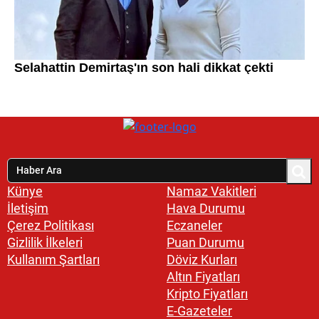
Künye
Namaz Vakitleri
İletişim
Hava Durumu
Çerez Politikası
Eczaneler
Gizlilik İlkeleri
Puan Durumu
Kullanım Şartları
Döviz Kurları
Altın Fiyatları
Kripto Fiyatları
E-Gazeteler