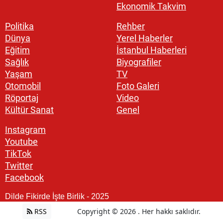
Ekonomik Takvim
Politika
Rehber
Dünya
Yerel Haberler
Eğitim
İstanbul Haberleri
Sağlık
Biyografiler
Yaşam
TV
Otomobil
Foto Galeri
Röportaj
Video
Kültür Sanat
Genel
Instagram
Youtube
TikTok
Twitter
Facebook
Dilde Fikirde İşte Birlik - 2025
RSS
Copyright © 2026 . Her hakkı saklıdır.