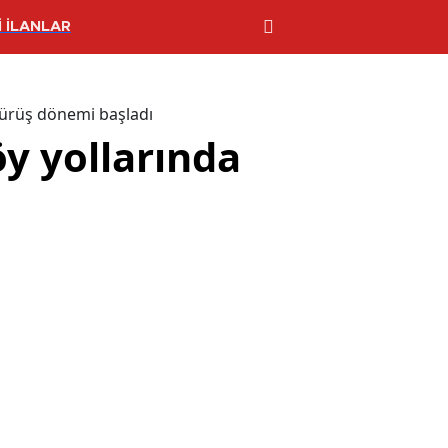
 İLANLAR
sürüş dönemi başladı
y yollarında