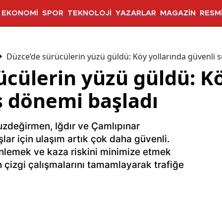
EKONOMİ
SPOR
TEKNOLOJİ
YAZARLAR
MAGAZİN
RESMİ
Düzce’de sürücülerin yüzü güldü: Köy yollarında güvenli 
ücülerin yüzü güldü: Kö
ş dönemi başladı
uzdeğirmen, Iğdır ve Çamlıpınar
ar için ulaşım artık çok daha güvenli.
enlemek ve kaza riskini minimize etmek
ın çizgi çalışmalarını tamamlayarak trafiğe