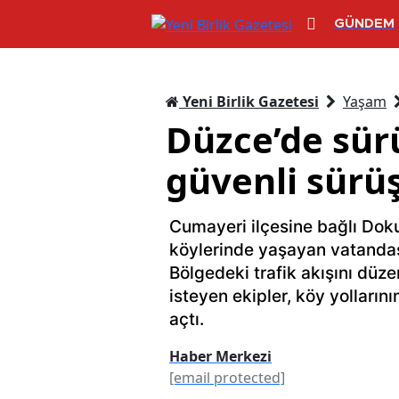
GÜNDEM
Yeni Birlik Gazetesi
Yaşam
Düzce’de sür
güvenli sürü
Cumayeri ilçesine bağlı Dok
köylerinde yaşayan vatandaşl
Bölgedeki trafik akışını düz
isteyen ekipler, köy yolların
açtı.
Haber Merkezi
[email protected]