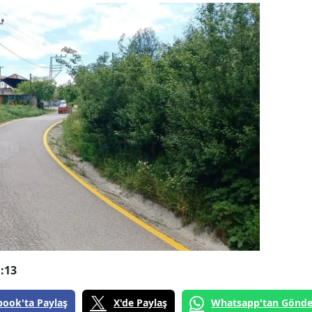
:13
book'ta Paylaş
X'de Paylaş
Whatsapp'tan Gönde