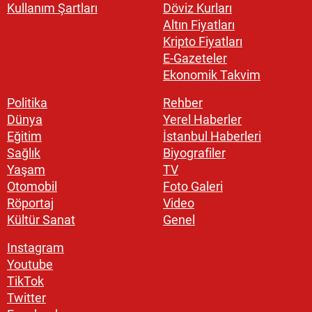
Kullanım Şartları
Döviz Kurları
Altın Fiyatları
Kripto Fiyatları
E-Gazeteler
Ekonomik Takvim
Politika
Rehber
Dünya
Yerel Haberler
Eğitim
İstanbul Haberleri
Sağlık
Biyografiler
Yaşam
TV
Otomobil
Foto Galeri
Röportaj
Video
Kültür Sanat
Genel
Instagram
Youtube
TikTok
Twitter