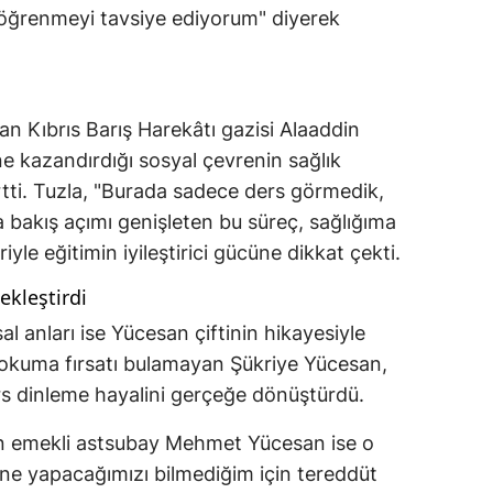
çin öğrenmeyi tavsiye ediyorum" diyerek
an Kıbrıs Barış Harekâtı gazisi Alaaddin
ne kazandırdığı sosyal çevrenin sağlık
rtti. Tuzla, "Burada sadece ders görmedik,
a bakış açımı genişleten bu süreç, sağlığıma
iyle eğitimin iyileştirici gücüne dikkat çekti.
ekleştirdi
 anları ise Yücesan çiftinin hikayesiyle
e okuma fırsatı bulamayan Şükriye Yücesan,
ers dinleme hayalini gerçeğe dönüştürdü.
yan emekli astsubay Mehmet Yücesan ise o
ta ne yapacağımızı bilmediğim için tereddüt