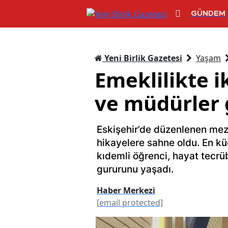
GÜNDEM
Yeni Birlik Gazetesi
Yaşam
Emeklilikte i
ve müdürler g
Eskişehir’de düzenlenen mezun
hikayelere sahne oldu. En k
kıdemli öğrenci, hayat tecrü
gururunu yaşadı.
Haber Merkezi
[email protected]