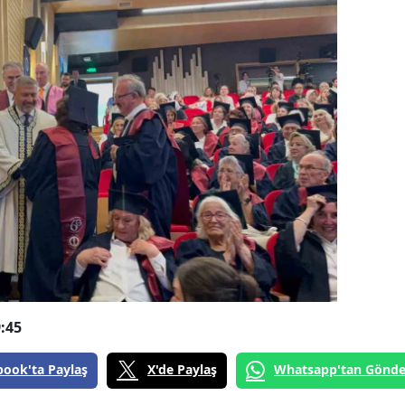
:45
book'ta Paylaş
X'de Paylaş
Whatsapp'tan Gönde