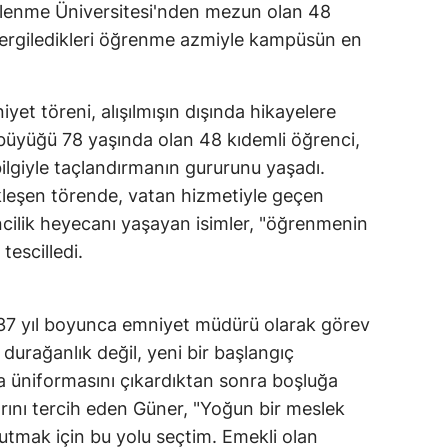
elenme Üniversitesi'nden mezun olan 48
 sergiledikleri öğrenme azmiyle kampüsün en
et töreni, alışılmışın dışında hikayelere
büyüğü 78 yaşında olan 48 kıdemli öğrenci,
ilgiyle taçlandırmanın gururunu yaşadı.
leşen törende, vatan hizmetiyle geçen
ncilik heyecanı yaşayan isimler, "öğrenmenin
tescilledi.
e 37 yıl boyunca emniyet müdürü olarak görev
durağanlık değil, yeni bir başlangıç
da üniformasını çıkardıktan sonra boşluğa
arını tercih eden Güner, "Yoğun bir meslek
tutmak için bu yolu seçtim. Emekli olan