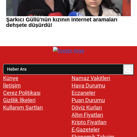
Künye
Namaz Vakitleri
İletişim
Hava Durumu
Çerez Politikası
Eczaneler
Gizlilik İlkeleri
Puan Durumu
Kullanım Şartları
Döviz Kurları
Altın Fiyatları
Kripto Fiyatları
E-Gazeteler
Ekonomik Takvim