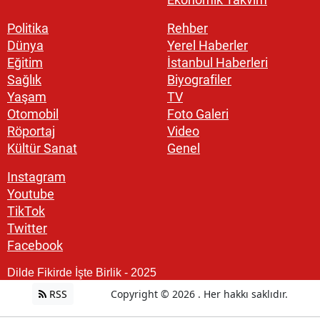
Politika
Rehber
Dünya
Yerel Haberler
Eğitim
İstanbul Haberleri
Sağlık
Biyografiler
Yaşam
TV
Otomobil
Foto Galeri
Röportaj
Video
Kültür Sanat
Genel
Instagram
Youtube
TikTok
Twitter
Facebook
Dilde Fikirde İşte Birlik - 2025
RSS
Copyright © 2026 . Her hakkı saklıdır.