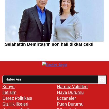
Künye
Namaz Vakitleri
İletişim
Hava Durumu
Çerez Politikası
Eczaneler
Gizlilik İlkeleri
Puan Durumu