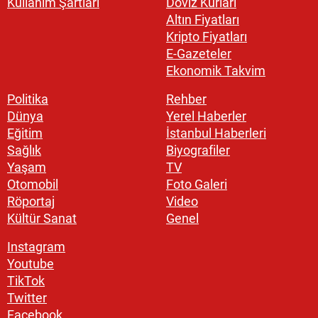
Kullanım Şartları
Döviz Kurları
Altın Fiyatları
Kripto Fiyatları
E-Gazeteler
Ekonomik Takvim
Politika
Rehber
Dünya
Yerel Haberler
Eğitim
İstanbul Haberleri
Sağlık
Biyografiler
Yaşam
TV
Otomobil
Foto Galeri
Röportaj
Video
Kültür Sanat
Genel
Instagram
Youtube
TikTok
Twitter
Facebook