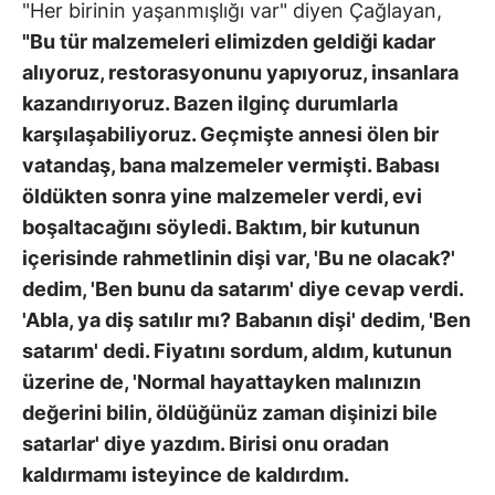
"Her birinin yaşanmışlığı var" diyen Çağlayan,
"Bu tür malzemeleri elimizden geldiği kadar
alıyoruz, restorasyonunu yapıyoruz, insanlara
kazandırıyoruz. Bazen ilginç durumlarla
karşılaşabiliyoruz. Geçmişte annesi ölen bir
vatandaş, bana malzemeler vermişti. Babası
öldükten sonra yine malzemeler verdi, evi
boşaltacağını söyledi. Baktım, bir kutunun
içerisinde rahmetlinin dişi var, 'Bu ne olacak?'
dedim, 'Ben bunu da satarım' diye cevap verdi.
'Abla, ya diş satılır mı? Babanın dişi' dedim, 'Ben
satarım' dedi. Fiyatını sordum, aldım, kutunun
üzerine de, 'Normal hayattayken malınızın
değerini bilin, öldüğünüz zaman dişinizi bile
satarlar' diye yazdım. Birisi onu oradan
kaldırmamı isteyince de kaldırdım.