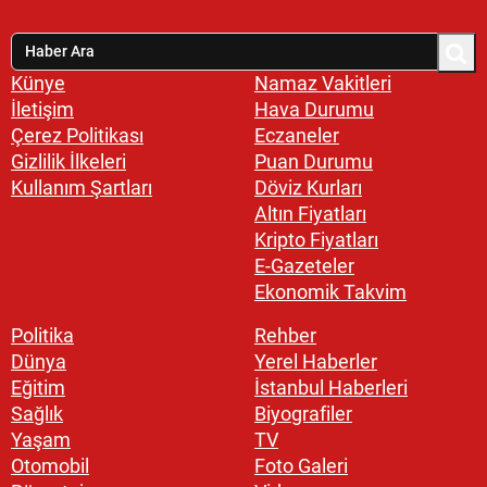
Künye
Namaz Vakitleri
İletişim
Hava Durumu
Çerez Politikası
Eczaneler
Gizlilik İlkeleri
Puan Durumu
Kullanım Şartları
Döviz Kurları
Altın Fiyatları
Kripto Fiyatları
E-Gazeteler
Ekonomik Takvim
Politika
Rehber
Dünya
Yerel Haberler
Eğitim
İstanbul Haberleri
Sağlık
Biyografiler
Yaşam
TV
Otomobil
Foto Galeri