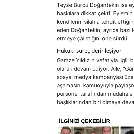
Teyze Burcu Doğantekin ise eyl
baskılara dikkat çekti. Eylemin
kendilerini silahla tehdit ettiği
eden Doğantekin, ayrıca bazı ki
etmeye çalıştığını öne sürdü.
Hukuki süreç derinleşiyor
Gamze Yıldız’ın vefatıyla ilgili
olarak devam ediyor. Aile, "Gam
sosyal medya kampanyası üzeri
aşamasını kamuoyuyla paylaşma
personel tarafından müdahale ya
başlıklarından biri olmaya dev