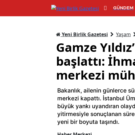
GÜNDEM
Yeni Birlik Gazetesi
Yaşam
Gamze Yıldız’
başlattı: İhm
merkezi müh
Bakanlık, ailenin günlerce s
merkezi kapattı. İstanbul 
büyük yankı uyandıran olayd
yitirmesiyle sonuçlanan süreç
yeni bir boyuta taşındı.
Haber Merkezi