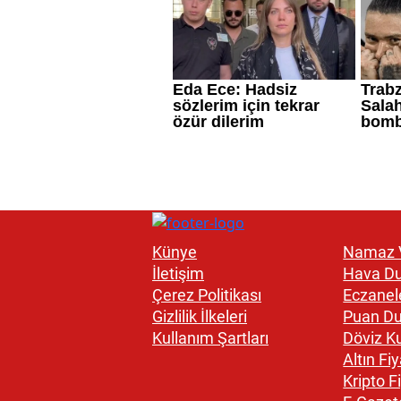
Künye
Namaz V
İletişim
Hava D
Çerez Politikası
Eczanel
Gizlilik İlkeleri
Puan D
Kullanım Şartları
Döviz Ku
Altın Fiy
Kripto Fi