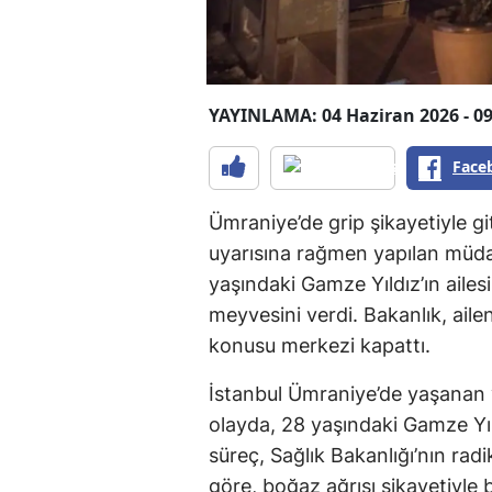
YAYINLAMA: 04 Haziran 2026 - 09
Face
Ümraniye’de grip şikayetiyle git
uyarısına rağmen yapılan müda
yaşındaki Gamze Yıldız’ın ailes
meyvesini verdi. Bakanlık, ail
konusu merkezi kapattı.
İstanbul Ümraniye’de yaşanan
olayda, 28 yaşındaki Gamze Yıl
süreç, Sağlık Bakanlığı’nın radi
göre, boğaz ağrısı şikayetiyle 