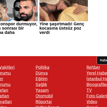
akitleri
Politika
Rehber
urumu
Dünya
Yerel Habe
er
Eğitim
İstanbul H
urumu
Sağlık
Biyografile
rları
Yaşam
TV
atları
Otomobil
Foto Galeri
yatları
Röportaj
Video