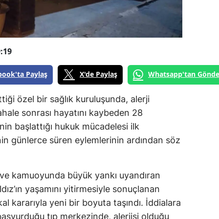
:19
book'ta Paylaş
X'de Paylaş
Whatsapp'tan Gönde
tiği özel bir sağlık kuruluşunda, alerji
hale sonrası hayatını kaybeden 28
inin başlattığı hukuk mücadelesi ilk
enin günlerce süren eylemlerinin ardından söz
 ve kamuoyunda büyük yankı uyandıran
dız’ın yaşamını yitirmesiyle sonuçlanan
kal kararıyla yeni bir boyuta taşındı. İddialara
başvurduğu tıp merkezinde, alerjisi olduğu