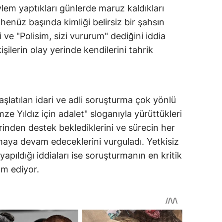
em yaptıkları günlerde maruz kaldıkları
 henüz başında kimliği belirsiz bir şahsın
ni ve "Polisim, sizi vururum" dediğini iddia
şilerin olay yerinde kendilerini tahrik
 başlatılan idari ve adli soruşturma çok yönlü
ze Yıldız için adalet" sloganıyla yürüttükleri
nden destek beklediklerini ve sürecin her
ya devam edeceklerini vurguladı. Yetkisiz
pıldığı iddiaları ise soruşturmanın en kritik
am ediyor.