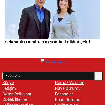
Künye
Namaz Vakitleri
İletişim
Hava Durumu
Çerez Politikası
Eczaneler
Gizlilik İlkeleri
Puan Durumu