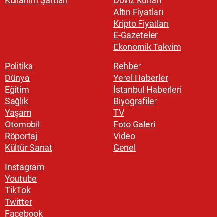
Kullanım Şartları
Döviz Kurları
Altın Fiyatları
Kripto Fiyatları
E-Gazeteler
Ekonomik Takvim
Politika
Rehber
Dünya
Yerel Haberler
Eğitim
İstanbul Haberleri
Sağlık
Biyografiler
Yaşam
TV
Otomobil
Foto Galeri
Röportaj
Video
Kültür Sanat
Genel
Instagram
Youtube
TikTok
Twitter
Facebook