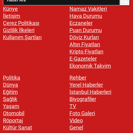
Künye
Namaz Vakitleri
İletişim
Hava Durumu
Çerez Politikası
Eczaneler
Gizlilik İlkeleri
Puan Durumu
Kullanım Şartları
Döviz Kurları
Altın Fiyatları
Kripto Fiyatları
E-Gazeteler
Ekonomik Takvim
Politika
Rehber
Dünya
Yerel Haberler
Eğitim
İstanbul Haberleri
Sağlık
Biyografiler
Yaşam
TV
Otomobil
Foto Galeri
Röportaj
Video
Kültür Sanat
Genel