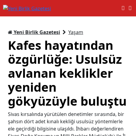
Yeni Birlik Gazetesi
Yaşam
Kafes hayatından
özgürlüğe: Usulsüz
avlanan keklikler
yeniden
gökyüzüyle buluştu
Sivas kırsalında yürütülen denetimler sırasında, bir
şahsın dört adet kınalı kekliği usulsüz yöntemlerle
ele geçirdiği bilgisine ulaşıldı. İhbarı değerlendiren
Sivas Doğa Koruma ve Milli Parklar Müdürlüğü ile İl