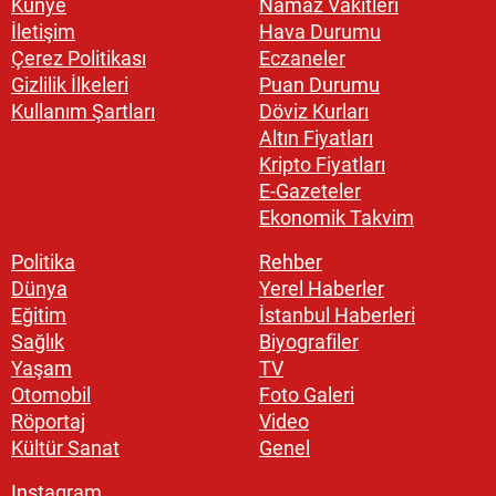
Künye
Namaz Vakitleri
İletişim
Hava Durumu
Çerez Politikası
Eczaneler
Gizlilik İlkeleri
Puan Durumu
Kullanım Şartları
Döviz Kurları
Altın Fiyatları
Kripto Fiyatları
E-Gazeteler
Ekonomik Takvim
Politika
Rehber
Dünya
Yerel Haberler
Eğitim
İstanbul Haberleri
Sağlık
Biyografiler
Yaşam
TV
Otomobil
Foto Galeri
Röportaj
Video
Kültür Sanat
Genel
Instagram