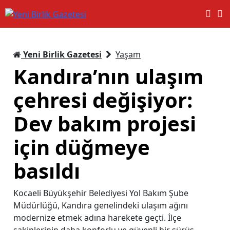
Yeni Birlik Gazetesi
Yaşam
Kandıra’nın ulaşım
çehresi değişiyor:
Dev bakım projesi
için düğmeye
basıldı
Kocaeli Büyükşehir Belediyesi Yol Bakım Şube
Müdürlüğü, Kandıra genelindeki ulaşım ağını
modernize etmek adına harekete geçti. İlçe
sakinlerinin daha konforlu ve güvenli bir sürüş