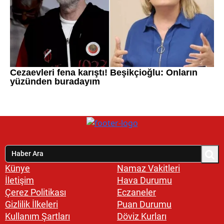
Künye
Namaz Vakitleri
İletişim
Hava Durumu
Çerez Politikası
Eczaneler
Gizlilik İlkeleri
Puan Durumu
Kullanım Şartları
Döviz Kurları