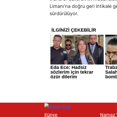
Limanı'na doğru geri intikale g
sürdürülüyor.
Künye
Namaz V