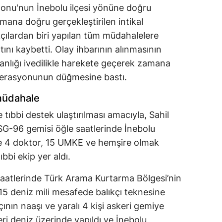
monu'nun İnebolu ilçesi yönüne doğru
mana doğru gerçekleştirilen intikal
kçılardan biri yapılan tüm müdahalelere
nı kaybetti. Olay ihbarının alınmasının
nlığı ivedilikle harekete geçerek zamana
perasyonunun düğmesine bastı.
 müdahale
de tıbbi destek ulaştırılması amacıyla, Sahil
SG-96 gemisi öğle saatlerinde İnebolu
de 4 doktor, 15 UMKE ve hemşire olmak
ıbbi ekip yer aldı.
saatlerinde Türk Arama Kurtarma Bölgesi’nin
15 deniz mili mesafede balıkçı teknesine
çının naaşı ve yaralı 4 kişi askeri gemiye
eri deniz üzerinde yapıldı ve İnebolu