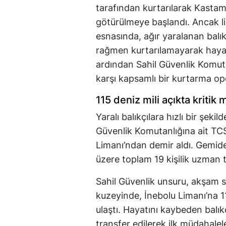
tarafından kurtarılarak Kasta
götürülmeye başlandı. Ancak li
esnasında, ağır yaralanan balı
rağmen kurtarılamayarak hayatı
ardından Sahil Güvenlik Komuta
karşı kapsamlı bir kurtarma o
115 deniz mili açıkta kritik
Yaralı balıkçılara hızlı bir şekil
Güvenlik Komutanlığına ait TC
Limanı’ndan demir aldı. Gemi
üzere toplam 19 kişilik uzman t
Sahil Güvenlik unsuru, akşam 
kuzeyinde, İnebolu Limanı’na 1
ulaştı. Hayatını kaybeden balık
transfer edilerek ilk müdahalel