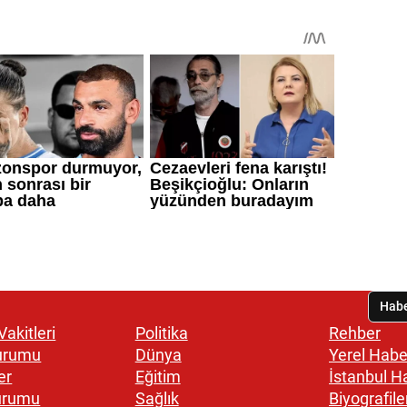
akitleri
Politika
Rehber
urumu
Dünya
Yerel Habe
er
Eğitim
İstanbul H
urumu
Sağlık
Biyografile