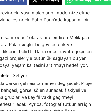
book'ta Paylaş
X'de Paylaş
Whatsapp'tan Gönde
erkezindeki yaşam alanlarını modernize etme
hallesi’ndeki Fatih Parkı’nda kapsamlı bir
"misafir odası" olarak nitelendiren Melikgazi
afa Palancıoğlu, bölgeyi estetik ve
diklerini belirtti. Daha önce hayata geçirilen
azi projeleriyle bütünlük sağlayan bu yeni
syal yaşam kalitesini artırmayı hedefliyor.
aleler Geliyor
da parkın çehresi tamamen değişecek. Proje
bahçesi, görsel şölen sunacak fıskiyeli ve
a grupları ve keyifli vakit geçirmeyi
rleştirilecek. Ayrıca, fotoğraf tutkunları için