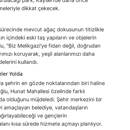
turulacağı park, Kayseri’de daha önce
eleriyle dikkat çekecek.
sürecinde mevcut ağaç dokusunun titizlikle
n içindeki eski taş yapıların ve objelerin
ğlu, "Biz Melikgazi’ye fidan değil, doğrudan
ımızı koruyarak, yeşil alanlarımızı daha
delerini kullandı.
eler Yolda
a şehrin en gözde noktalarından biri haline
ğlu, Hunat Mahallesi özelinde farklı
nda olduğunu müjdeledi. Şehir merkezini bir
yi amaçlayan belediye, vatandaşların
 ağırlayabileceği ve gençlerin
alanı kısa sürede hizmete açmayı planlıyor.