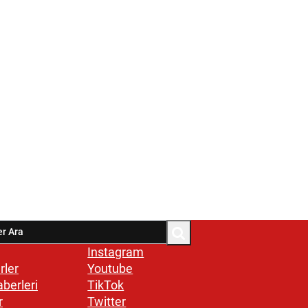
Instagram
rler
Youtube
aberleri
TikTok
r
Twitter