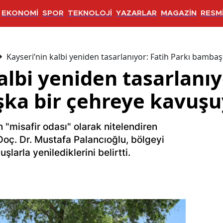
EKONOMİ
SPOR
TEKNOLOJİ
YAZARLAR
MAGAZİN
RESMİ
Kayseri’nin kalbi yeniden tasarlanıyor: Fatih Parkı bamba
albi yeniden tasarlanıy
ka bir çehreye kavuşu
n "misafir odası" olarak nitelendiren
oç. Dr. Mustafa Palancıoğlu, bölgeyi
larla yenilediklerini belirtti.