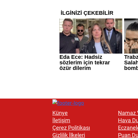
Künye
Namaz V
İletişim
Hava D
Çerez Politikası
Eczanel
Gizlilik İlkeleri
Puan D