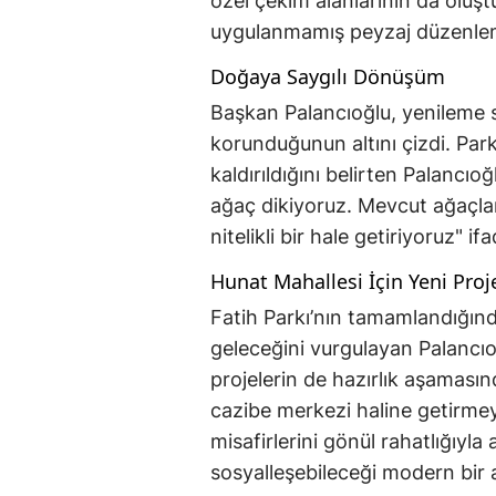
özel çekim alanlarının da oluş
uygulanmamış peyzaj düzenlem
Doğaya Saygılı Dönüşüm
Başkan Palancıoğlu, yenileme 
korunduğunun altını çizdi. Parkı
kaldırıldığını belirten Palancıo
ağaç dikiyoruz. Mevcut ağaçlar
nitelikli bir hale getiriyoruz" ifa
Hunat Mahallesi İçin Yeni Proj
Fatih Parkı’nın tamamlandığınd
geleceğini vurgulayan Palancıo
projelerin de hazırlık aşaması
cazibe merkezi haline getirme
misafirlerini gönül rahatlığıyla
sosyalleşebileceği modern bir 