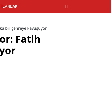
 İLANLAR
şka bir çehreye kavuşuyor
or: Fatih
yor