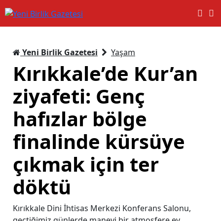
Yeni Birlik Gazetesi
Yaşam
Kırıkkale’de Kur’an
ziyafeti: Genç
hafızlar bölge
finalinde kürsüye
çıkmak için ter
döktü
Kırıkkale Dini İhtisas Merkezi Konferans Salonu,
geçtiğimiz günlerde manevi bir atmosfere ev