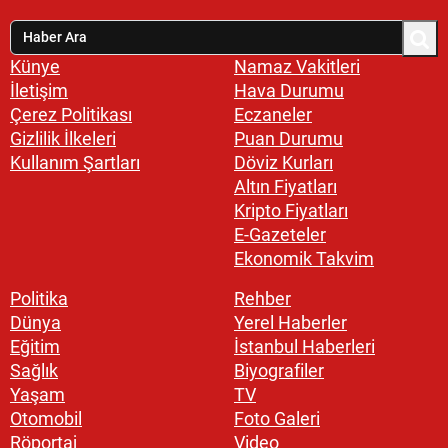
Künye
Namaz Vakitleri
İletişim
Hava Durumu
Çerez Politikası
Eczaneler
Gizlilik İlkeleri
Puan Durumu
Kullanım Şartları
Döviz Kurları
Altın Fiyatları
Kripto Fiyatları
E-Gazeteler
Ekonomik Takvim
Politika
Rehber
Dünya
Yerel Haberler
Eğitim
İstanbul Haberleri
Sağlık
Biyografiler
Yaşam
TV
Otomobil
Foto Galeri
Röportaj
Video