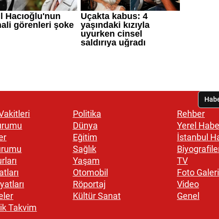
akitleri
Politika
Rehber
urumu
Dünya
Yerel Habe
er
Eğitim
İstanbul H
urumu
Sağlık
Biyografile
rları
Yaşam
TV
atları
Otomobil
Foto Galeri
yatları
Röportaj
Video
eler
Kültür Sanat
Genel
ik Takvim