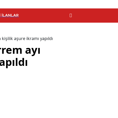
 İLANLAR
işilik aşure ikramı yapıldı
rrem ayı
apıldı