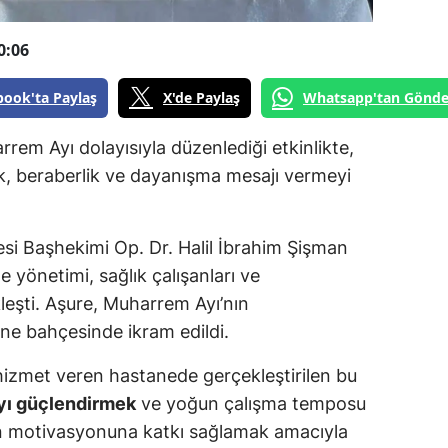
0:06
book'ta Paylaş
X'de Paylaş
Whatsapp'tan Gönde
rem Ayı dolayısıyla düzenlediği etkinlikte,
ik, beraberlik ve dayanışma mesajı vermeyi
esi Başhekimi Op. Dr. Halil İbrahim Şişman
 yönetimi, sağlık çalışanları ve
kleşti. Aşure, Muharrem Ayı’nın
ane bahçesinde ikram edildi.
 hizmet veren hastanede gerçekleştirilen bu
yı güçlendirmek
ve yoğun çalışma temposu
ının motivasyonuna katkı sağlamak amacıyla