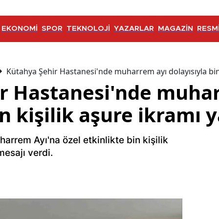
EKONOMİ
SPOR
TEKNOLOJİ
YAZARLAR
MAGAZİN
RESMİ
Kütahya Şehir Hastanesi'nde muharrem ayı dolayısıyla bin k
r Hastanesi'nde muha
n kişilik aşure ikramı y
rrem Ayı'na özel etkinlikte bin kişilik
esajı verdi.