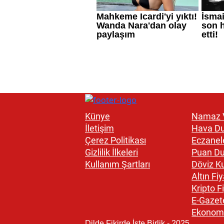
Künye
Namaz V
İletişim
Hava D
Çerez Politikası
Eczanel
Gizlilik İlkeleri
Puan D
Kullanım Şartları
Döviz Ku
Altın Fiy
Kripto Fi
E-Gazet
Ekonom
Dilde Fikirde İşte Birlik - 2025