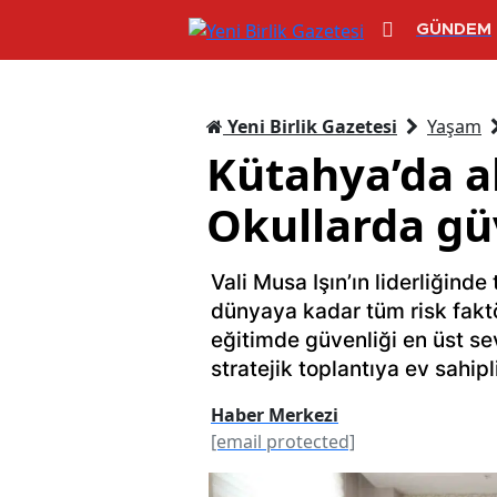
GÜNDEM
Yeni Birlik Gazetesi
Yaşam
Kütahya’da al
Okullarda güv
Vali Musa Işın’ın liderliğinde
dünyaya kadar tüm risk faktö
eğitimde güvenliği en üst s
stratejik toplantıya ev sahipl
Haber Merkezi
[email protected]