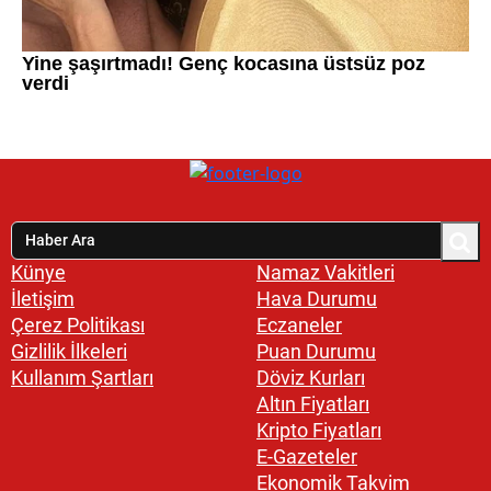
Künye
Namaz Vakitleri
İletişim
Hava Durumu
Çerez Politikası
Eczaneler
Gizlilik İlkeleri
Puan Durumu
Kullanım Şartları
Döviz Kurları
Altın Fiyatları
Kripto Fiyatları
E-Gazeteler
Ekonomik Takvim