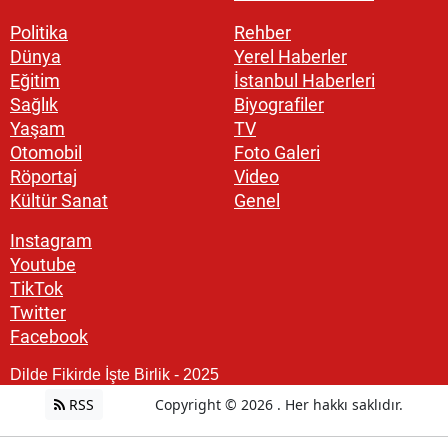
Politika
Rehber
Dünya
Yerel Haberler
Eğitim
İstanbul Haberleri
Sağlık
Biyografiler
Yaşam
TV
Otomobil
Foto Galeri
Röportaj
Video
Kültür Sanat
Genel
Instagram
Youtube
TikTok
Twitter
Facebook
Dilde Fikirde İşte Birlik - 2025
RSS
Copyright © 2026 . Her hakkı saklıdır.