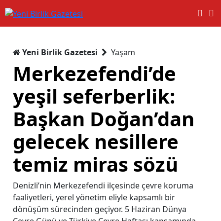
Yeni Birlik Gazetesi
Yaşam
Merkezefendi’de
yeşil seferberlik:
Başkan Doğan’dan
gelecek nesillere
temiz miras sözü
Denizli’nin Merkezefendi ilçesinde çevre koruma
faaliyetleri, yerel yönetim eliyle kapsamlı bir
dönüşüm sürecinden geçiyor. 5 Haziran Dünya
Çevre Günü ve Türkiye Çevre Haftası kapsamında