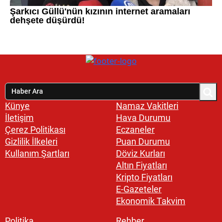
Künye
Namaz Vakitleri
İletişim
Hava Durumu
Çerez Politikası
Eczaneler
Gizlilik İlkeleri
Puan Durumu
Kullanım Şartları
Döviz Kurları
Altın Fiyatları
Kripto Fiyatları
E-Gazeteler
Ekonomik Takvim
Politika
Rehber