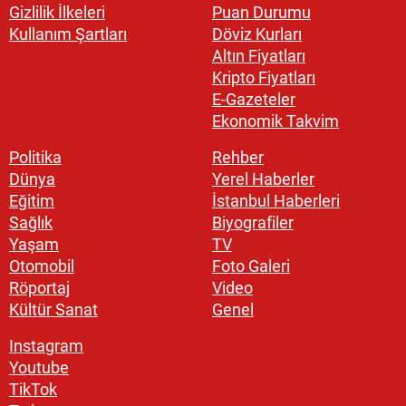
Gizlilik İlkeleri
Puan Durumu
Kullanım Şartları
Döviz Kurları
Altın Fiyatları
Kripto Fiyatları
E-Gazeteler
Ekonomik Takvim
Politika
Rehber
Dünya
Yerel Haberler
Eğitim
İstanbul Haberleri
Sağlık
Biyografiler
Yaşam
TV
Otomobil
Foto Galeri
Röportaj
Video
Kültür Sanat
Genel
Instagram
Youtube
TikTok