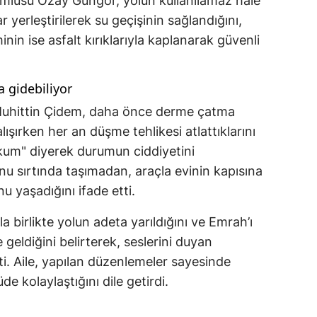
mlusu Özay Güngör, yolun kullanılamaz hale
 yerleştirilerek su geçişinin sağlandığını,
nin ise asfalt kırıklarıyla kaplanarak güvenli
a gidebiliyor
 Muhittin Çidem, daha önce derme çatma
şırken her an düşme tehlikesi atlattıklarını
okum" diyerek durumun ciddiyetini
u sırtında taşımadan, araçla evinin kapısına
 yaşadığını ifade etti.
 birlikte yolun adeta yarıldığını ve Emrah’ı
 geldiğini belirterek, seslerini duyan
ti. Aile, yapılan düzenlemeler sayesinde
e kolaylaştığını dile getirdi.