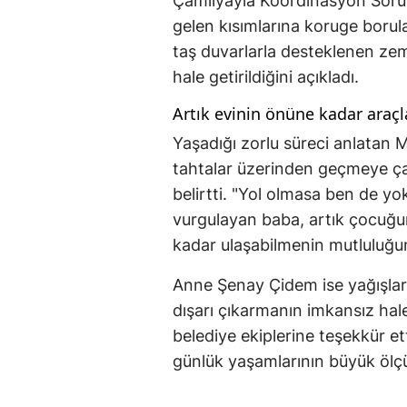
Çamlıyayla Koordinasyon Soru
gelen kısımlarına koruge borular
taş duvarlarla desteklenen zemi
hale getirildiğini açıkladı.
Artık evinin önüne kadar araçl
Yaşadığı zorlu süreci anlatan
tahtalar üzerinden geçmeye çalı
belirtti. "Yol olmasa ben de y
vurgulayan baba, artık çocuğun
kadar ulaşabilmenin mutluluğunu
Anne Şenay Çidem ise yağışlarla
dışarı çıkarmanın imkansız hale
belediye ekiplerine teşekkür et
günlük yaşamlarının büyük ölçüd