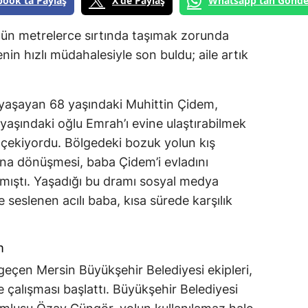
book'ta Paylaş
X'de Paylaş
Whatsapp'tan Gönde
 gün metrelerce sırtında taşımak zorunda
nin hızlı müdahalesiyle son buldu; aile artık
 yaşayan 68 yaşındaki Muhittin Çidem,
 yaşındaki oğlu Emrah’ı evine ulaştırabilmek
e çekiyordu. Bölgedeki bozuk yolun kış
ına dönüşmesi, baba Çidem’i evladını
mıştı. Yaşadığı bu dramı sosyal medya
 seslenen acılı baba, kısa sürede karşılık
m
eçen Mersin Büyükşehir Belediyesi ekipleri,
e çalışması başlattı. Büyükşehir Belediyesi