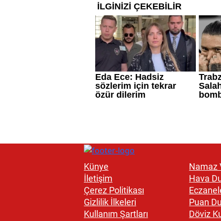
Künye
Namaz V
İletişim
Hava D
Çerez Politikası
Eczanel
Gizlilik İlkeleri
Puan D
Kullanım Şartları
Döviz Ku