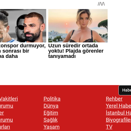
akitleri
Politika
Rehber
urumu
Dünya
Yerel Habe
er
Eğitim
İstanbul H
urumu
Sağlık
Biyografile
rları
Yaşam
TV