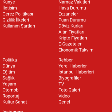
Künye
Namaz Vakitleri
İletişim
Hava Durumu
Çerez Politikası
Eczaneler
Gizlilik İlkeleri
Puan Durumu
Kullanım Şartları
Döviz Kurları
Altın Fiyatları
Kripto Fiyatları
E-Gazeteler
Ekonomik Takvim
Politika
Rehber
Dünya
Yerel Haberler
Eğitim
İstanbul Haberleri
Sağlık
Biyografiler
Yaşam
TV
Otomobil
Foto Galeri
Röportaj
Video
Kültür Sanat
Genel
Instagram