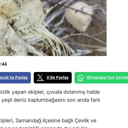
:44
book'ta Paylaş
X'de Paylaş
Whatsapp'tan Gönde
izlik yapan ekipler, çuvala dolanmış halde
 yeşil deniz kaplumbağasını son anda fark
ipleri, Samandağ ilçesine bağlı Çevlik ve