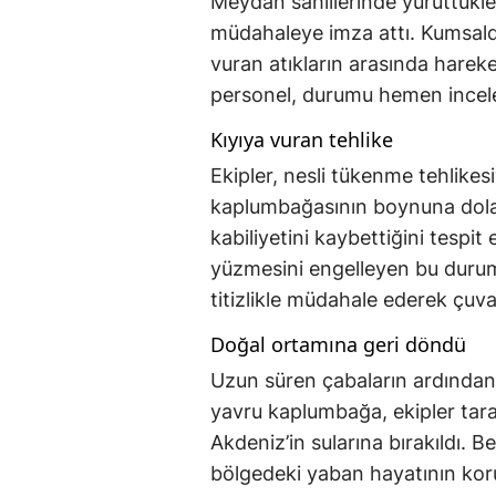
Meydan sahillerinde yürüttükleri
müdahaleye imza attı. Kumsalda
vuran atıkların arasında harek
personel, durumu hemen incel
Kıyıya vuran tehlike
Ekipler, nesli tükenme tehlikesi
kaplumbağasının boynuna dolan
kabiliyetini kaybettiğini tespi
yüzmesini engelleyen bu durum 
titizlikle müdahale ederek çuva
Doğal ortamına geri döndü
Uzun süren çabaların ardından 
yavru kaplumbağa, ekipler tar
Akdeniz’in sularına bırakıldı. B
bölgedeki yaban hayatının koru