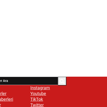
Instagram
rler
Youtube
aberleri
TikTok
r
Twitter