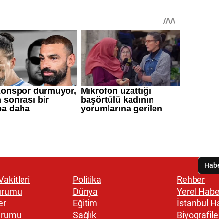
akitleri
Politika
Rehber
urumu
Dünya
Yerel Habe
er
Eğitim
İstanbul H
urumu
Sağlık
Biyografile