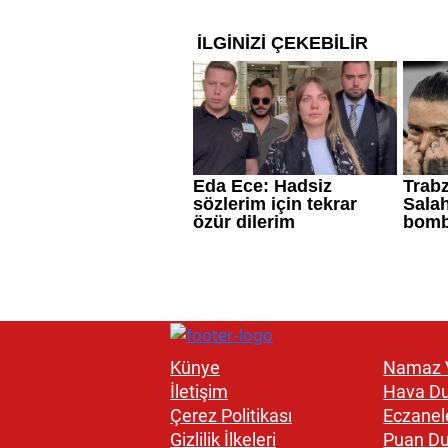
Künye
Namaz V
İletişim
Hava D
Çerez Politikası
Eczanel
Gizlilik İlkeleri
Puan D