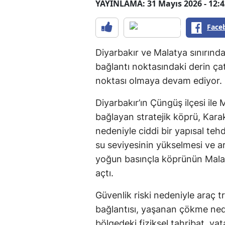
YAYINLAMA: 31 Mayıs 2026 - 12:4
Face
Diyarbakır ve Malatya sınırınd
bağlantı noktasındaki derin ça
noktası olmaya devam ediyor.
Diyarbakır’ın Çüngüş ilçesi ile 
bağlayan stratejik köprü, Karak
nedeniyle ciddi bir yapısal tehd
su seviyesinin yükselmesi ve ar
yoğun basınçla köprünün Malat
açtı.
Güvenlik riski nedeniyle araç t
bağlantısı, yaşanan çökme ned
bölgedeki fiziksel tahribat, v