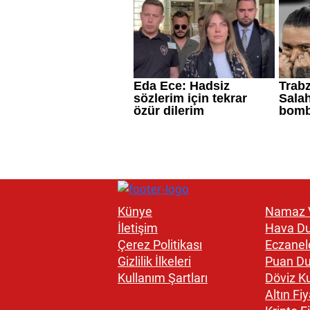
Künye
Namaz V
İletişim
Hava D
Çerez Politikası
Eczanel
Gizlilik İlkeleri
Puan D
Kullanım Şartları
Döviz Ku
Altın Fiy