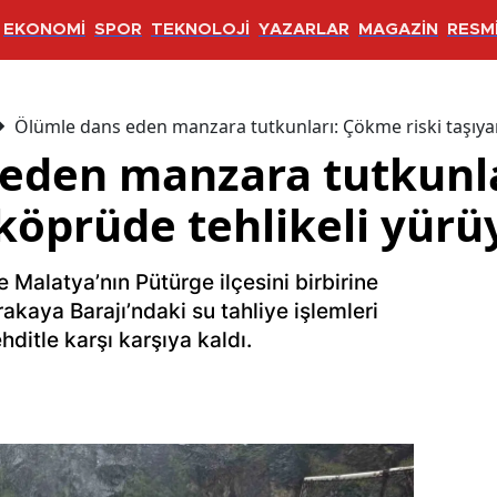
EKONOMİ
SPOR
TEKNOLOJİ
YAZARLAR
MAGAZİN
RESMİ
Ölümle dans eden manzara tutkunları: Çökme riski taşıya
eden manzara tutkunl
 köprüde tehlikeli yürü
e Malatya’nın Pütürge ilçesini birbirine
akaya Barajı’ndaki su tahliye işlemleri
hditle karşı karşıya kaldı.