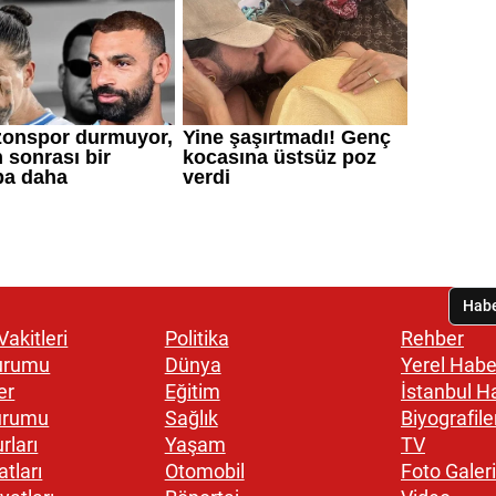
akitleri
Politika
Rehber
urumu
Dünya
Yerel Habe
er
Eğitim
İstanbul H
urumu
Sağlık
Biyografile
rları
Yaşam
TV
atları
Otomobil
Foto Galeri