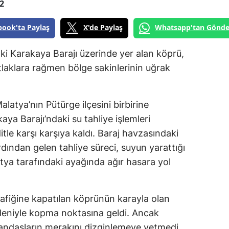
2
book'ta Paylaş
X'de Paylaş
Whatsapp'tan Gönde
aki Karakaya Barajı üzerinde yer alan köprü,
tlaklara rağmen bölge sakinlerinin uğrak
Malatya’nın Pütürge ilçesini birbirine
aya Barajı’ndaki su tahliye işlemleri
itle karşı karşıya kaldı. Baraj havzasındaki
dından gelen tahliye süreci, suyun yarattığı
ya tarafındaki ayağında ağır hasara yol
rafiğine kapatılan köprünün karayla olan
eniyle kopma noktasına geldi. Ancak
atandaşların merakını dizginlemeye yetmedi.