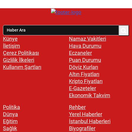
Künye
Namaz Vakitleri
İletişim
Hava Durumu
Çerez Politikası
Eczaneler
Gizlilik İlkeleri
Puan Durumu
Kullanım Şartları
Döviz Kurları
Altın Fiyatları
Kripto Fiyatları
E-Gazeteler
Ekonomik Takvim
Politika
Rehber
Dünya
Yerel Haberler
Eğitim
İstanbul Haberleri
Sağlık
Biyografiler