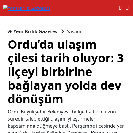
Yeni Birlik Gazetesi
Yaşam
Ordu’da ulaşım
çilesi tarih oluyor: 3
ilçeyi birbirine
bağlayan yolda dev
dönüşüm
Ordu Büyükşehir Belediyesi, bölge halkının uzun
süredir talep ettiği ulaşım iyileştirmeleri
kapsamında düğmeye bastı. Perşembe ilçesinde yer
alan Kırlı, Hacılar, Selimiye, Çamarası, Karaoluk ve