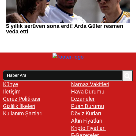
Künye
Namaz Vakitleri
İletişim
Hava Durumu
Çerez Politikası
Eczaneler
Gizlilik İlkeleri
Puan Durumu
Kullanım Şartları
Döviz Kurları
Altın Fiyatları
Kripto Fiyatları
E-Gazeteler