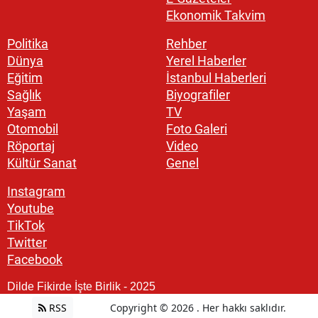
Ekonomik Takvim
Politika
Rehber
Dünya
Yerel Haberler
Eğitim
İstanbul Haberleri
Sağlık
Biyografiler
Yaşam
TV
Otomobil
Foto Galeri
Röportaj
Video
Kültür Sanat
Genel
Instagram
Youtube
TikTok
Twitter
Facebook
Dilde Fikirde İşte Birlik - 2025
RSS
Copyright © 2026 . Her hakkı saklıdır.