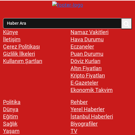
Künye
Namaz Vakitleri
İletişim
Hava Durumu
Çerez Politikası
Eczaneler
Gizlilik İlkeleri
Puan Durumu
Kullanım Şartları
Döviz Kurları
Altın Fiyatları
Kripto Fiyatları
E-Gazeteler
Ekonomik Takvim
Politika
Rehber
Dünya
Yerel Haberler
Eğitim
İstanbul Haberleri
Sağlık
Biyografiler
Yaşam
TV