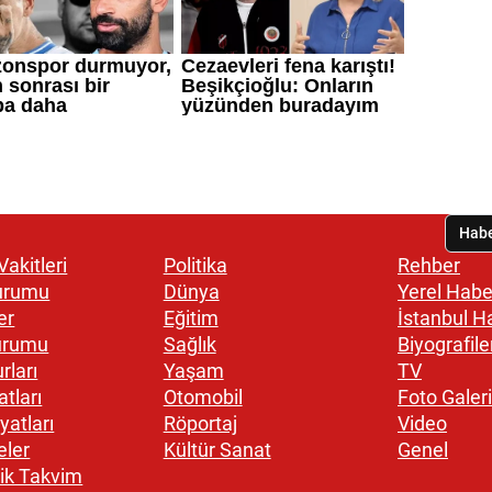
akitleri
Politika
Rehber
urumu
Dünya
Yerel Habe
er
Eğitim
İstanbul H
urumu
Sağlık
Biyografile
rları
Yaşam
TV
atları
Otomobil
Foto Galeri
yatları
Röportaj
Video
eler
Kültür Sanat
Genel
ik Takvim