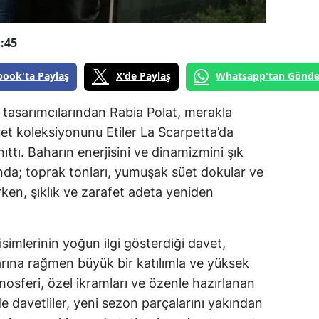
:45
book'ta Paylaş
X'de Paylaş
Whatsapp'tan Gönde
tasarımcılarından Rabia Polat, merakla
et koleksiyonunu Etiler La Scarpetta’da
ıttı. Baharın enerjisini ve dinamizmini şık
onda; toprak tonları, yumuşak süet dokular ve
rken, şıklık ve zarafet adeta yeniden
simlerinin yoğun ilgi gösterdiği davet,
rına rağmen büyük bir katılımla ve yüksek
tmosferi, özel ikramları ve özenle hazırlanan
davetliler, yeni sezon parçalarını yakından