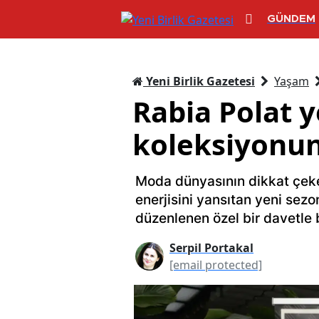
GÜNDEM
Yeni Birlik Gazetesi
Yaşam
Rabia Polat y
koleksiyonunu
Moda dünyasının dikkat çeke
enerjisini yansıtan yeni sez
düzenlenen özel bir davetle
Serpil Portakal
[email protected]