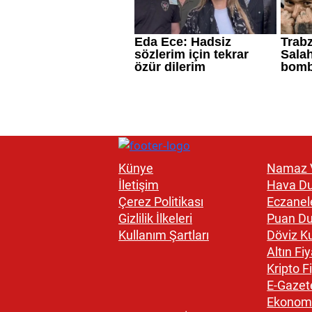
Künye
Namaz V
İletişim
Hava D
Çerez Politikası
Eczanel
Gizlilik İlkeleri
Puan D
Kullanım Şartları
Döviz Ku
Altın Fiy
Kripto Fi
E-Gazet
Ekonom