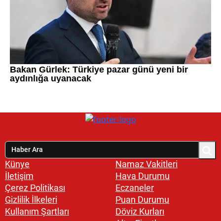
Künye
Namaz Vakitleri
İletişim
Hava Durumu
Çerez Politikası
Eczaneler
Gizlilik İlkeleri
Puan Durumu
Kullanım Şartları
Döviz Kurları