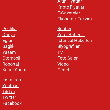
Altın Fiyatları
Kripto Fiyatları
E-Gazeteler
Ekonomik Takvim
Politika
Rehber
Dünya
Yerel Haberler
Eğitim
İstanbul Haberleri
Sağlık
Biyografiler
Yaşam
TV
Otomobil
Foto Galeri
Röportaj
Video
Kültür Sanat
Genel
Instagram
Youtube
TikTok
Twitter
Facebook