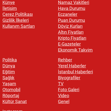
Künye
Namaz Vakitleri
İletişim
Hava Durumu
Çerez Politikası
Eczaneler
Gizlilik İlkeleri
Puan Durumu
Kullanım Şartları
Döviz Kurları
Altın Fiyatları
Kripto Fiyatları
E-Gazeteler
Ekonomik Takvim
Politika
Rehber
Dünya
Yerel Haberler
Eğitim
İstanbul Haberleri
Sağlık
Biyografiler
Yaşam
TV
Otomobil
Foto Galeri
Röportaj
Video
Kültür Sanat
Genel