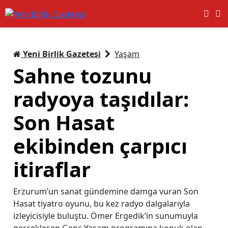
Yeni Birlik Gazetesi
Yaşam
Sahne tozunu
radyoya taşıdılar:
Son Hasat
ekibinden çarpıcı
itiraflar
Erzurum’un sanat gündemine damga vuran Son
Hasat tiyatro oyunu, bu kez radyo dalgalarıyla
izleyicisiyle buluştu. Ömer Ergedik’in sunumuyla
gerçekleşen Genç Yaşam programına konuk olan