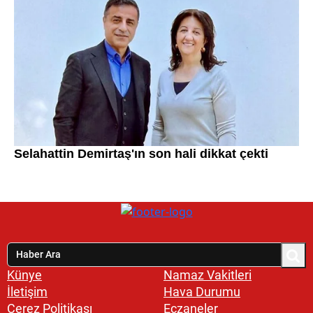
Künye
Namaz Vakitleri
İletişim
Hava Durumu
Çerez Politikası
Eczaneler