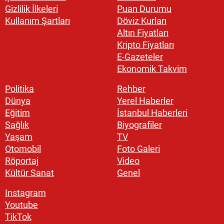
Gizlilik İlkeleri
Puan Durumu
Kullanım Şartları
Döviz Kurları
Altın Fiyatları
Kripto Fiyatları
E-Gazeteler
Ekonomik Takvim
Politika
Rehber
Dünya
Yerel Haberler
Eğitim
İstanbul Haberleri
Sağlık
Biyografiler
Yaşam
TV
Otomobil
Foto Galeri
Röportaj
Video
Kültür Sanat
Genel
Instagram
Youtube
TikTok