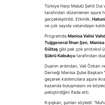
Türkiye Harp Malulü Şehit Dul 
tarafından düzenlenen aşure h
gerçekleştirildi. Etkinlik,
Hatun
ve çok sayıda vatandaşın katılım
Programda
Manisa Valisi Vah
Tuğgeneral İlhan Şen
,
Manisa 
Gültaş
gibi pek çok protokol üy
Şükrü Kabukçu
tarafından dua 
Duanın ardından, Vali Özkan ve
Derneği Manisa Şube Başkanı
geçerek katılımcılara aşure ikra
kazanda buluşmasını ve böylece 
pekiştirdiğini ifade etti.
Kıyışkan, şunları söyledi: "Mu