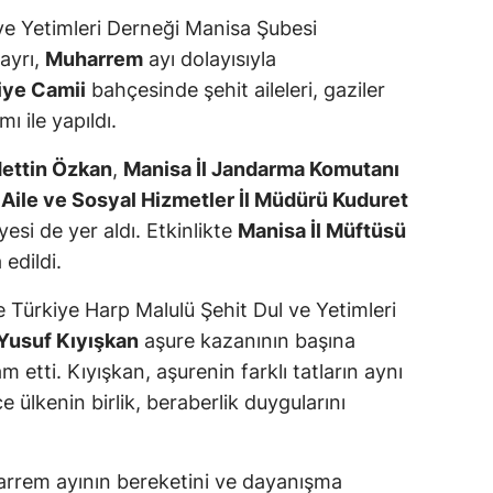
ve Yetimleri Derneği Manisa Şubesi
ayrı,
Muharrem
ayı dolayısıyla
iye Camii
bahçesinde şehit aileleri, gaziler
ı ile yapıldı.
dettin Özkan
,
Manisa İl Jandarma Komutanı
Aile ve Sosyal Hizmetler İl Müdürü Kuduret
esi de yer aldı. Etkinlikte
Manisa İl Müftüsü
edildi.
 Türkiye Harp Malulü Şehit Dul ve Yetimleri
Yusuf Kıyışkan
aşure kazanının başına
m etti. Kıyışkan, aşurenin farklı tatların aynı
ülkenin birlik, beraberlik duygularını
harrem ayının bereketini ve dayanışma