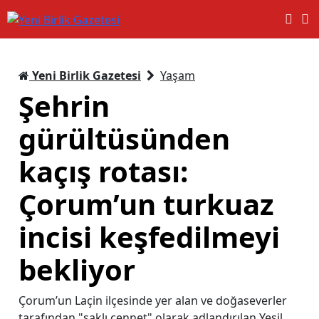
Yeni Birlik Gazetesi
Yaşam
Şehrin
gürültüsünden
kaçış rotası:
Çorum’un turkuaz
incisi keşfedilmeyi
bekliyor
Çorum’un Laçin ilçesinde yer alan ve doğaseverler
tarafından "saklı cennet" olarak adlandırılan Yeşil