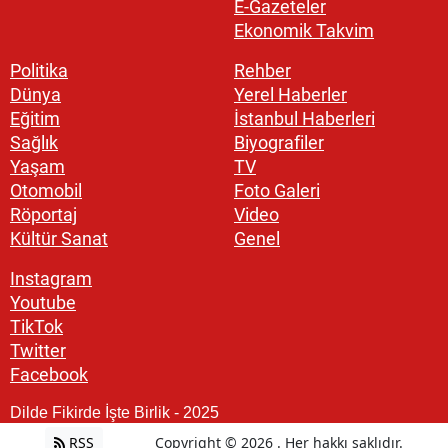
E-Gazeteler
Ekonomik Takvim
Politika
Rehber
Dünya
Yerel Haberler
Eğitim
İstanbul Haberleri
Sağlık
Biyografiler
Yaşam
TV
Otomobil
Foto Galeri
Röportaj
Video
Kültür Sanat
Genel
Instagram
Youtube
TikTok
Twitter
Facebook
Dilde Fikirde İşte Birlik - 2025
RSS
Copyright © 2026 . Her hakkı saklıdır.