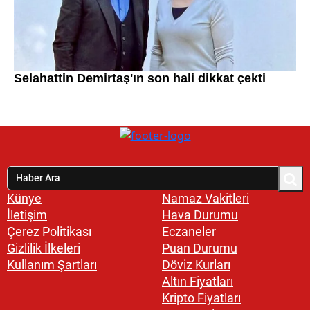
Künye
Namaz Vakitleri
İletişim
Hava Durumu
Çerez Politikası
Eczaneler
Gizlilik İlkeleri
Puan Durumu
Kullanım Şartları
Döviz Kurları
Altın Fiyatları
Kripto Fiyatları