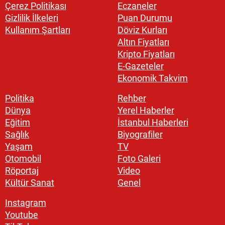
Çerez Politikası
Eczaneler
Gizlilik İlkeleri
Puan Durumu
Kullanım Şartları
Döviz Kurları
Altın Fiyatları
Kripto Fiyatları
E-Gazeteler
Ekonomik Takvim
Politika
Rehber
Dünya
Yerel Haberler
Eğitim
İstanbul Haberleri
Sağlık
Biyografiler
Yaşam
TV
Otomobil
Foto Galeri
Röportaj
Video
Kültür Sanat
Genel
Instagram
Youtube