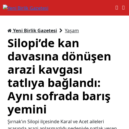
Yeni Birlik Gazetesi
Yaşam
Silopi’de kan
davasına dönüşen
arazi kavgası
tatlıya bağlandı:
Aynı sofrada barış
yemini
Şırnak’ın Silopi ilçesinde Karal ve Acet aileleri
arasında arazi anlaşmazlığı nedeniyle patlak veren