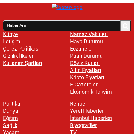
Künye
Namaz Vakitleri
İletişim
Hava Durumu
Çerez Politikası
Eczaneler
Gizlilik İlkeleri
Puan Durumu
Kullanım Şartları
Döviz Kurları
Altın Fiyatları
Kripto Fiyatları
E-Gazeteler
Ekonomik Takvim
Politika
Rehber
Dünya
Yerel Haberler
Eğitim
İstanbul Haberleri
Sağlık
Biyografiler
Yaşam
TV