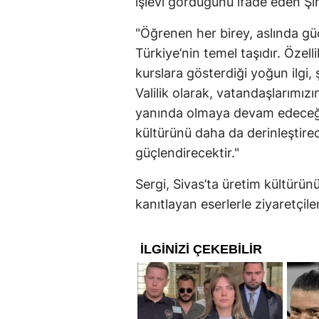
işlevi gördüğünü ifade eden Şim
"Öğrenen her birey, aslında güç
Türkiye’nin temel taşıdır. Özell
kurslara gösterdiği yoğun ilgi, 
Valilik olarak, vatandaşlarımızın
yanında olmaya devam edeceğiz
kültürünü daha da derinleştire
güçlendirecektir."
Sergi, Sivas’ta üretim kültürün
kanıtlayan eserlerle ziyaretçil