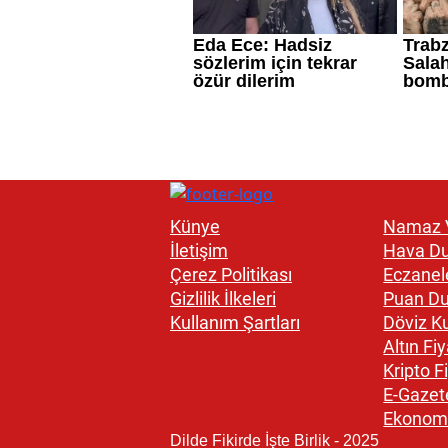
Künye
Namaz V
İletişim
Hava D
Çerez Politikası
Eczanel
Gizlilik İlkeleri
Puan D
Kullanım Şartları
Döviz Ku
Altın Fiy
Kripto Fi
E-Gazet
Ekonom
Dilde Fikirde İşte Birlik - 2025