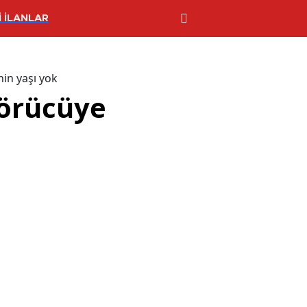
 İLANLAR
nin yaşı yok
görücüye