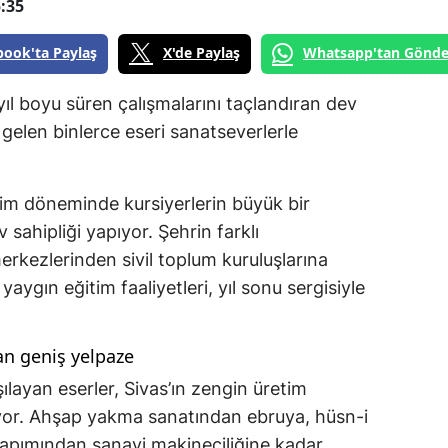
:35
book'ta Paylaş
X'de Paylaş
Whatsapp'tan Gönde
yıl boyu süren çalışmalarını taçlandıran dev
 gelen binlerce eseri sanatseverlerle
im döneminde kursiyerlerin büyük bir
v sahipliği yapıyor. Şehrin farklı
erkezlerinden sivil toplum kuruluşlarına
aygın eğitim faaliyetleri, yıl sonu sergisiyle
n geniş yelpaze
şılayan eserler, Sivas’ın zengin üretim
iyor. Ahşap yakma sanatından ebruya, hüsn-i
yapımından sanayi makineciliğine kadar