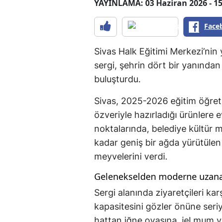
YAYINLAMA: 03 Haziran 2026 - 15
Face
Sivas Halk Eğitimi Merkezi’nin 
sergi, şehrin dört bir yanından
buluşturdu.
Sivas, 2025-2026 eğitim öğret
özveriyle hazırladığı ürünlere e
noktalarında, belediye kültür m
kadar geniş bir ağda yürütülen y
meyvelerini verdi.
Gelenekselden moderne uzana
Sergi alanında ziyaretçileri kar
kapasitesini gözler önüne ser
hattan iğne oyasına, jel mum 