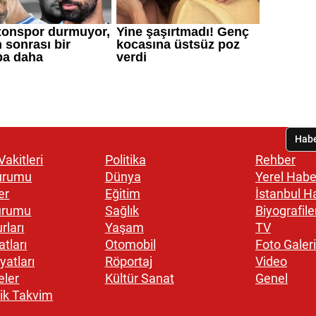
akitleri
Politika
Rehber
urumu
Dünya
Yerel Habe
er
Eğitim
İstanbul H
urumu
Sağlık
Biyografile
rları
Yaşam
TV
atları
Otomobil
Foto Galeri
yatları
Röportaj
Video
eler
Kültür Sanat
Genel
ik Takvim